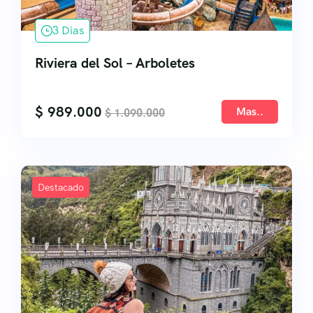
3 Dias
Riviera del Sol – Arboletes
$
989.000
Mas..
$
1.090.000
Destacado