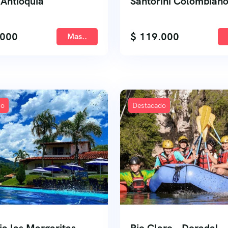
 Antioquia
Santorini Colombian
000
$
119.000
Mas..
do
Destacado