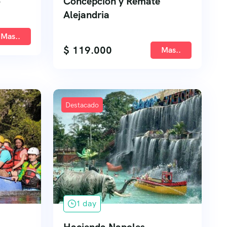
o
Concepción y Remate
Alejandria
Mas..
$
119.000
Mas..
Destacado
1 day