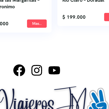
ia las Margaritas –
Rio Claro – Doradal
ronimo
$
199.000
000
Mas..