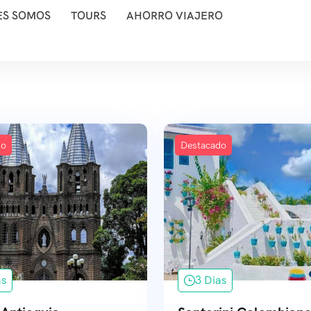
ES SOMOS
TOURS
AHORRO VIAJERO
do
Destacado
as
3 Dias