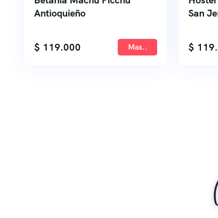
Betania Machu Picchu
Hoster
Antioquieño
San Je
$
119.000
$
119.
Mas..