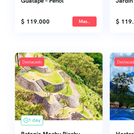
Guatape – Peñol
Jardin
$
119.000
$
119.
Mas..
Destacado
Destaca
1 day